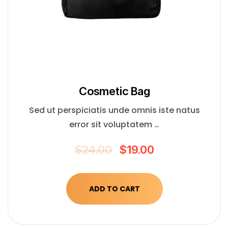
Сosmetic Bag
Sed ut perspiciatis unde omnis iste natus
error sit voluptatem …
$
24.00
$
19.00
ADD TO CART